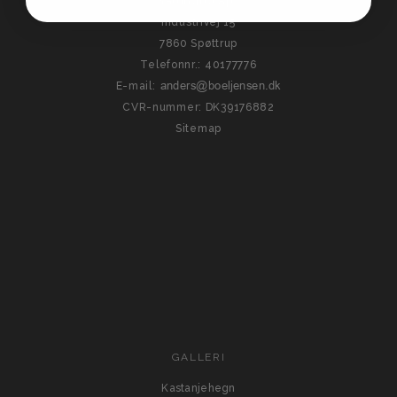
Sallingbo Aps
Industrivej 15
7860 Spøttrup
Telefonnr.
:
40177776
E-mail
:
CVR-nummer
:
DK39176882
Sitemap
GALLERI
Kastanjehegn