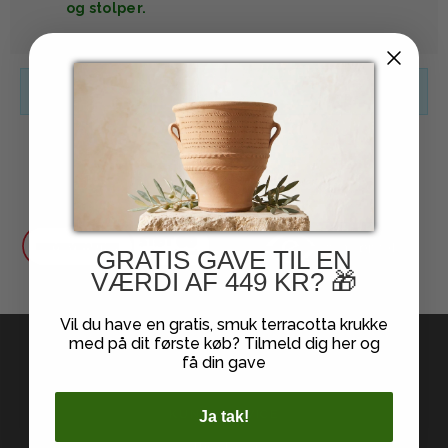
og stolper.
Ingen produkter fundet.
Til top
GRATIS GAVE TIL EN
VÆRDI AF 449 KR? 🎁
Vil du have en gratis, smuk terracotta krukke
med på dit første køb? Tilmeld dig her og
få din gave
KUNDESERVICE
Ja tak!