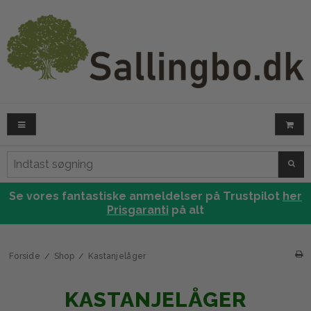
SØG
Se vores fantastiske anmeldelser på Trustpilot
her
Prisgaranti
på alt
Forside
/
Shop
/
Kastanjelåger
KASTANJELÅGER