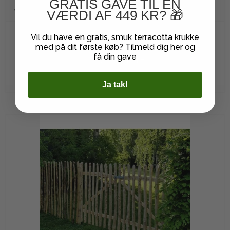
GRATIS GAVE TIL EN
På lager
VÆRDI AF 449 KR? 🎁
Vil du have en gratis, smuk terracotta krukke
5.022,00 DKK
med på dit første køb? Tilmeld dig her og
få din gave
VIS PRODUKT
Ja tak!