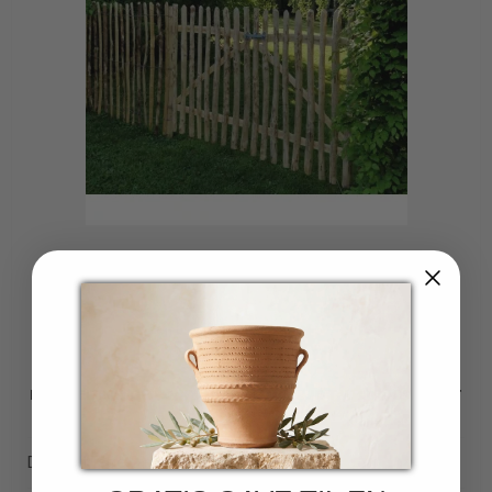
DOBBELT LÅGE - 2 X 120X95 CM HØJE TIL 100 CM HØJT
HEGN
Dobbelt låge 2 stk 120 x 95 cm