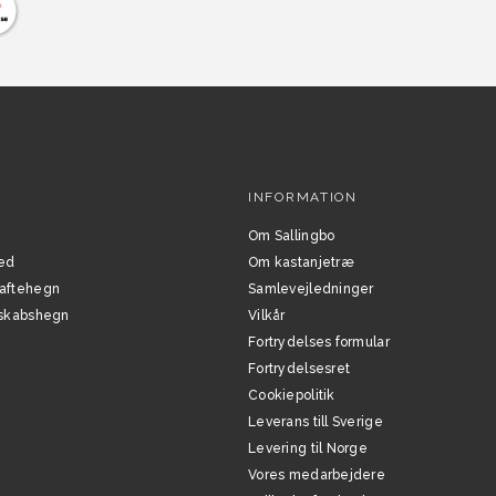
INFORMATION
Om Sallingbo
ed
Om kastanjetræ
Raftehegn
Samlevejledninger
ndskabshegn
Vilkår
Fortrydelses formular
Fortrydelsesret
Cookiepolitik
Leverans till Sverige
Levering til Norge
Vores medarbejdere