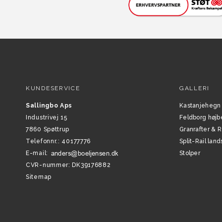
KUNDESERVICE
GALLERI
Sallingbo Aps
Kastanjehegn
Industrivej 15
Feldborg højb
7860 Spøttrup
Granrafter & 
Telefonnr.
:
40177776
Split-Rail la
E-mail
:
Stolper
CVR-nummer
:
DK39176882
Sitemap