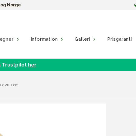
e og Norge
egner
Information
Galleri
Prisgaranti
 Trustpilot
her
0 x 200 cm