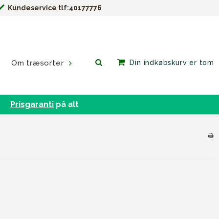
Kundeservice tlf:40177776
Om træsorter
Din indkøbskurv er tom
Prisgaranti
på alt