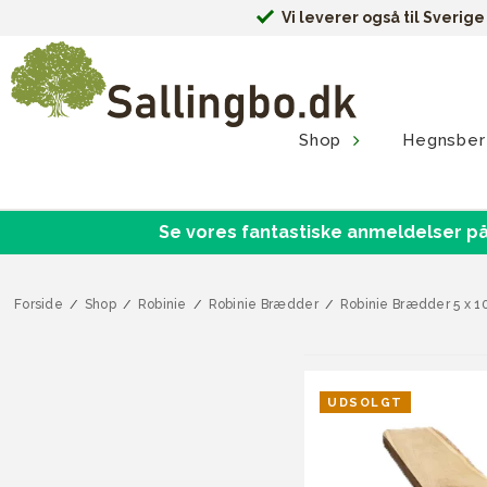
Vi leverer også til Sverig
Shop
Hegnsber
Se vores fantastiske anmeldelser på
Forside
/
Shop
/
Robinie
/
Robinie Brædder
/
Robinie Brædder 5 x 1
UDSOLGT