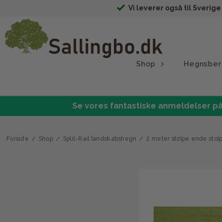
Vi leverer også til Sverig
Shop
Hegnsber
Se vores fantastiske anmeldelser på
Forside
/
Shop
/
Split-Rail landskabshegn
/
2 meter stolpe ende stolp