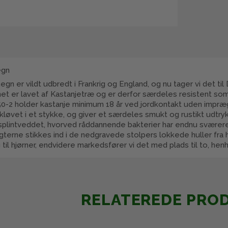
egn
hegn er vildt udbredt i Frankrig og England, og nu tager vi de
net er lavet af Kastanjetræ og er derfor særdeles resistent so
0-2 holder kastanje minimum 18 år ved jordkontakt uden imprægn
kløvet i et stykke, og giver et særdeles smukt og rustikt udtry
l splintveddet, hvorved råddannende bakterier har endnu sværer
terne stikkes ind i de nedgravede stolpers lokkede huller fra hv
til hjørner, endvidere markedsfører vi det med plads til to, hen
RELATEREDE PRO