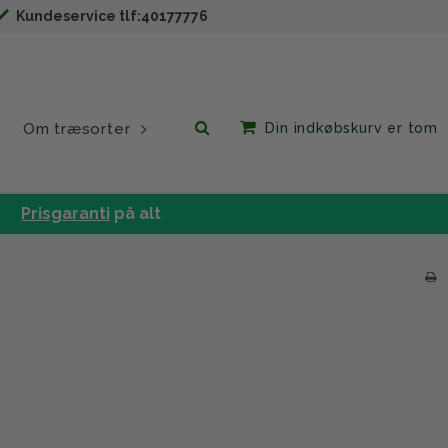
Kundeservice tlf:40177776
Om træsorter
Din indkøbskurv er tom
Prisgaranti
på alt