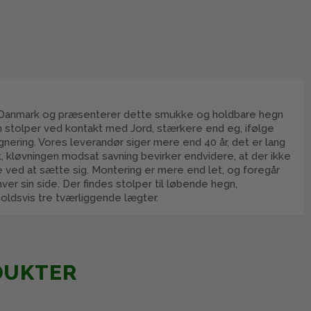
t til Danmark og præsenterer dette smukke og holdbare hegn
m stolper ved kontakt med Jord, stærkere end eg, ifølge
ering. Vores leverandør siger mere end 40 år, det er lang
k, kløvningen modsat savning bevirker endvidere, at der ikke
e ved at sætte sig. Montering er mere end let, og foregår
er sin side. Der findes stolper til løbende hegn,
holdsvis tre tværliggende lægter.
DUKTER