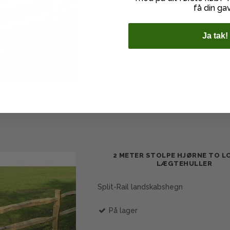
få din ga
På lager
Ja tak!
2 METER STOLPE HJØRNE TO L
LÆGTEHULLER
Split-Rail landskabshegn
På lager