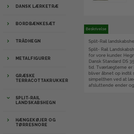
DANSK LÆRKETRÆ
BORDBÆNKESÆT
Beskrivelse
TRÅDHEGN
Split-Rail landskabsh
Split- Rail Landskabs
for vore kunder. Heg
METALFIGURER
Dansk Standard DS 35
tid. Tværlægterne er 
bliver åbnet op indti
GRÆSKE
simpelthen ved at læg
TERRACOTTAKRUKKER
afsluttende ender og 
SPLIT-RAIL
LANDSKABSHEGN
HÆNGEKØJER OG
TØRRESNORE