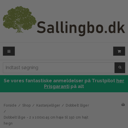
SØG
Se vores fantastiske anmeldelser på Trustpilot
her
Prisgaranti
på alt
Forside
/
Shop
/
Kastanjelåger
/
Dobbelt låger
/
Dobbelt låge - 2 x 100x145 cm høje til 150 cm højt
hegn