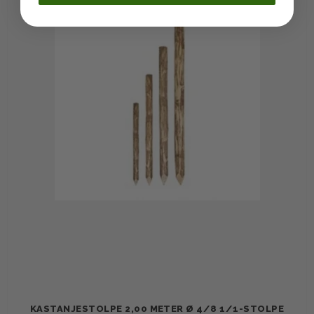
KASTANJESTOLPE 2,00 METER Ø 4/8 1/1-STOLPE