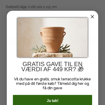
Dobbelt låge 2 stk 100 x 115 cm
På lager
5.191,00 DKK
VIS PRODUKT
GRATIS GAVE TIL EN
VÆRDI AF 449 KR? 🎁
KUNDER DER HAR KØBT
DETTE PRODUKT HAR
Vil du have en gratis, smuk terracotta krukke
med på dit første køb? Tilmeld dig her og
OGSÅ KØBT
få din gave
Ja tak!