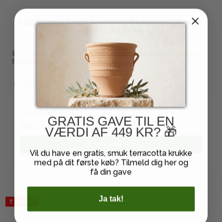
FELDBORG HØJBED 80X120 - 3 BRÆDDER I SIDERNE,
HØJDE CA 540 MM
80 x 120 monteres med tre brædder på siderne, samlet
højde ca 540 mm
På lager
1.108,00 DKK
GRATIS GAVE TIL EN
997,20 DKK
VÆRDI AF 449 KR? 🎁
VIS PRODUKT
Vil du have en gratis, smuk terracotta krukke
med på dit første køb? Tilmeld dig her og
få din gave
Ja tak!
TILBUD