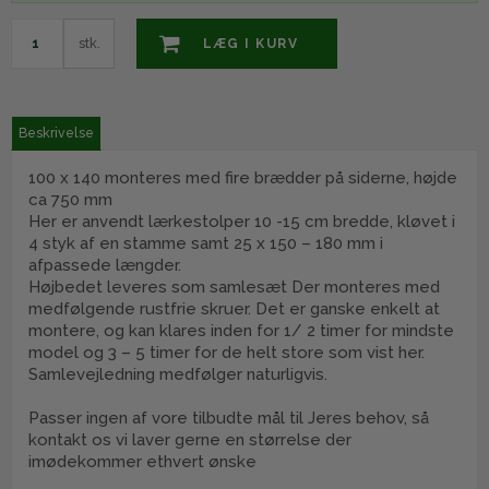
stk.
LÆG I KURV
Beskrivelse
100 x 140 monteres med fire brædder på siderne, højde
ca 750 mm
Her er anvendt lærkestolper 10 -15 cm bredde, kløvet i
4 styk af en stamme samt 25 x 150 – 180 mm i
afpassede længder.
Højbedet leveres som samlesæt Der monteres med
medfølgende rustfrie skruer. Det er ganske enkelt at
montere, og kan klares inden for 1/ 2 timer for mindste
model og 3 – 5 timer for de helt store som vist her.
Samlevejledning medfølger naturligvis.
Passer ingen af vore tilbudte mål til Jeres behov, så
kontakt os vi laver gerne en størrelse der
imødekommer ethvert ønske