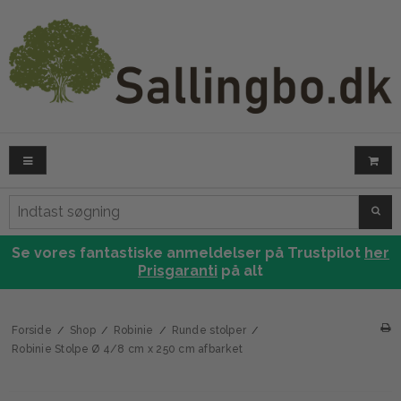
SØG
Se vores fantastiske anmeldelser på Trustpilot
her
Prisgaranti
på alt
Forside
/
Shop
/
Robinie
/
Runde stolper
/
Robinie Stolpe Ø 4/8 cm x 250 cm afbarket