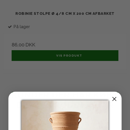
ROBINIE STOLPE Ø 4/8 CM X 200 CM AFBARKET
På lager
86,00 DKK
VIS PRODUKT
KUNDER DER HAR KØBT
DETTE PRODUKT HAR
OGSÅ KØBT