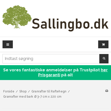
SØG
Se vores fantastiske anmeldelser på Trustpilot
her
Prisgaranti
på alt
Forside
/
Shop
/
Granrafter til Raftehegn
/
Granrafter med bark Ø 3-7 cm x 220 cm