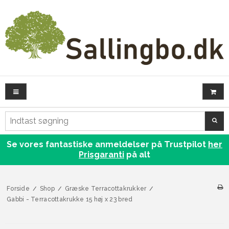
SØG
Se vores fantastiske anmeldelser på Trustpilot
her
Prisgaranti
på alt
Forside
/
Shop
/
Græske Terracottakrukker
/
Gabbi - Terracottakrukke 15 høj x 23 bred