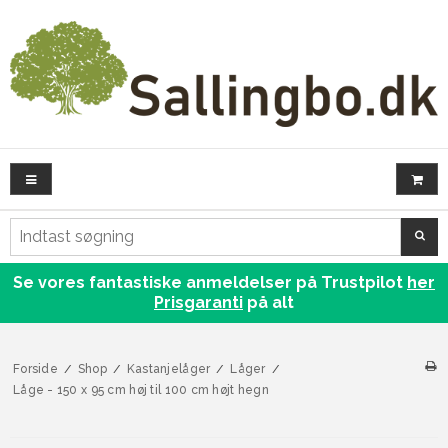
SØG
Se vores fantastiske anmeldelser på Trustpilot
her
Prisgaranti
på alt
Forside
/
Shop
/
Kastanjelåger
/
Låger
/
Låge - 150 x 95 cm høj til 100 cm højt hegn