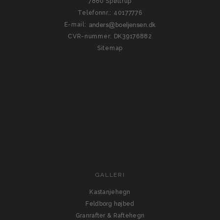
7860 Spøttrup
Telefonnr.
:
40177776
E-mail
:
CVR-nummer
:
DK39176882
Sitemap
GALLERI
Kastanjehegn
Feldborg højbed
Granrafter & Raftehegn