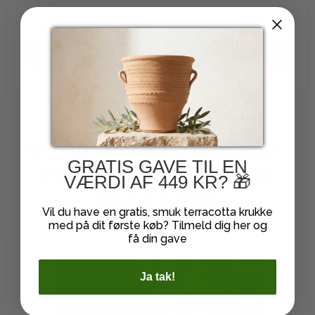
1.758,00 DKK
VIS PRODUKT
KUNDER DER HAR KØBT
GRATIS GAVE TIL EN
DETTE PRODUKT HAR
VÆRDI AF 449 KR? 🎁
OGSÅ KØBT
Vil du have en gratis, smuk terracotta krukke
med på dit første køb? Tilmeld dig her og
få din gave
Ja tak!