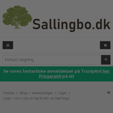
SØG
Se vores fantastiske anmeldelser på Trustpilot
her
Prisgaranti
på alt
Forside
/
Shop
/
Kastanjelåger
/
Låger
/
Låge - 120 x 175 cm høj til 180 cm højt hegn